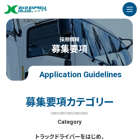
採用情報
募集要項
Application Guidelines
募
集
要
項
カ
テ
ゴ
リ
ー
Category
トラックドライバーをはじめ、