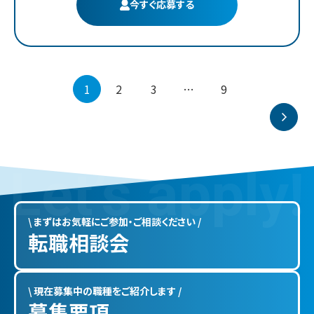
今すぐ応募する
1
2
3
…
9
L
e
t
’
s
a
p
p
l
y
!
\ まずはお気軽にご参加・ご相談ください /
転職相談会
\ 現在募集中の職種をご紹介します /
募集要項