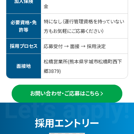
加入保険
金
特になし（運行管理資格を持っていない
必要資格・免
許等
方もお気軽にご応募ください）
採用プロセス
応募受付 → 面接 → 採用決定
松橋営業所(熊本県宇城市松橋町西下
面接地
郷3879)
お問い合わせ・ご応募はこちら
Let’s apply!
採
用
エ
ン
ト
リ
ー