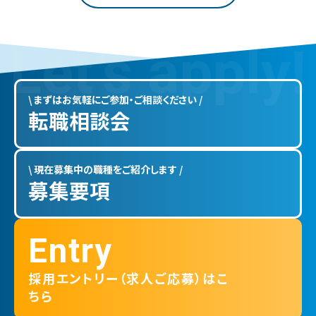
L
e
t
’
s
a
p
p
l
y
!
\ まずはお気軽にご参加・ご相談ください /
転職相談会
\ 現在募集中の職種をご紹介します /
募集要項
Entry
採用エントリー（求人ご応募）はこ
ちら