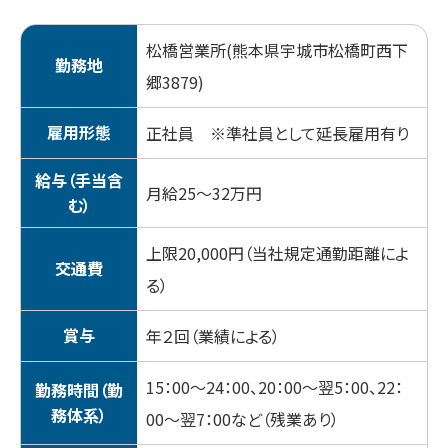
松橋営業所(熊本県宇城市松橋町西下
勤務地
郷3879)
雇用形態
正社員 ※準社員として延長雇用有り
給与（手当含
月給25〜32万円
む）
上限20,000円（当社規定通勤距離によ
交通費
る）
賞与
年２回（業績による）
15：00～24：00、20：00～翌5：00、22：
勤務時間（勤
務体系）
00～翌7：00など（残業あり）