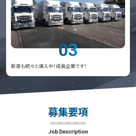
03
新車も続々と導入中！成長企業です！
募
集
要
項
Job Description