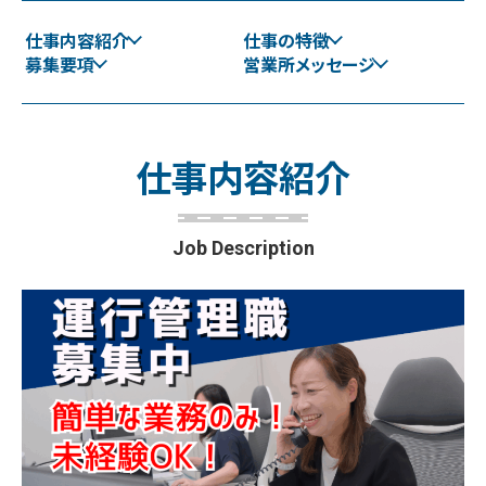
仕事内容紹介
仕事の特徴
募集要項
営業所メッセージ
仕
事
内
容
紹
介
Job Description