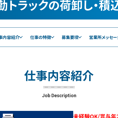
勤トラックの荷卸し・積
事内容紹介
仕事の特徴
募集要項
営業所メッセー
仕
事
内
容
紹
介
Job Description
未経験OK/賞与年