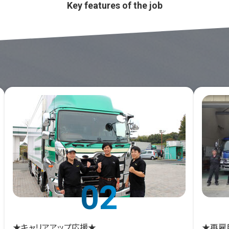
Key features of the job
02
★キャリアアップ応援★
★再雇