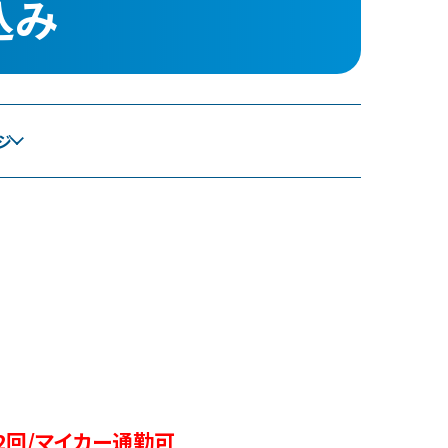
込み
ジ
2回/マイカー通勤可