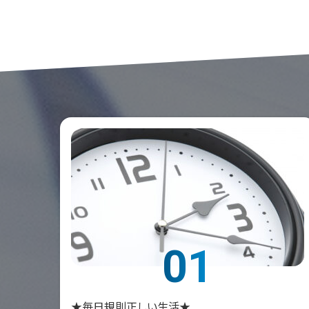
01
★毎日規則正しい生活★